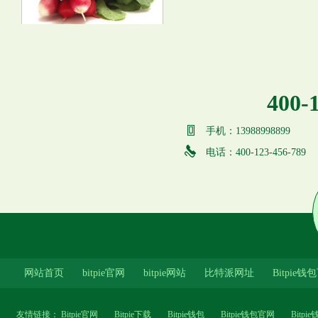
产品展示标题
400-
手机：13988998899
电话：400-123-456-789
产品展示标题
网站首页
bitpie官网
bitpie网站
比特派网址
Bitpie钱
友情链接：
Bitpie官网
Bitpie下载
Bitpie钱包
Bitpie钱包官网
Bitpi
产品展示标题