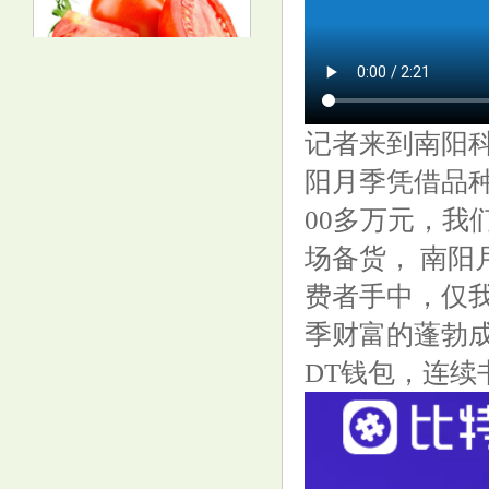
产品展示标题
记者来到南阳科
阳月季凭借品种
00多万元，我
场备货， 南
费者手中，仅我
产品展示标题
季财富的蓬勃成
DT钱包，连续